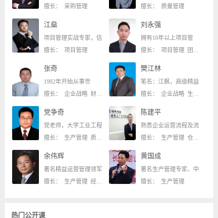
擅长： 采购管理
擅长： 质量管理
江燊
刘永强
项目管理实战专家，信
拥有10年以上项目管
擅长： 项目管理
擅长： 项目管理 团队管理
张奇
樊江林
1992年开始从事世
笔名：江枫，高级精益
擅长： 企业战略 财税管理
擅长： 企业战略 生产管理 仓储物流 个人技能 经营管理
党争奇
陈建平
党老师，大学工业工程
熟悉企业运营流程及流
擅长： 生产管理 质量管理
擅长： 生产管理 仓储物流
余伟辉
黄国成
著名精益运营管理领军
著名生产管理专家、中
擅长： 生产管理 经营管理
擅长： 生产管理
热门公开课