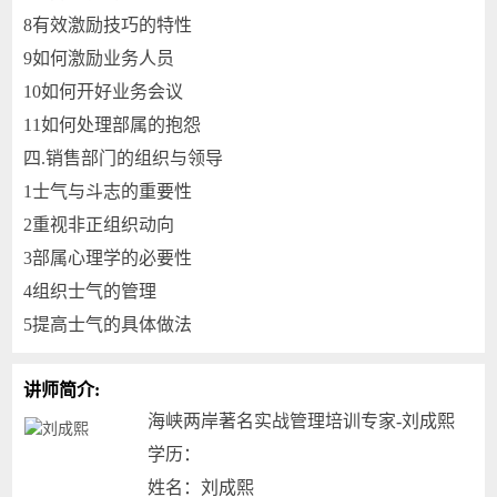
8
有效激励技巧的特性
9
如何激励业务人员
10
如何开好业务会议
11
如何处理部属的抱怨
四.
销售部门的组织与领导
1
士气与斗志的重要性
2
重视非正组织动向
3
部属心理学的必要性
4
组织士气的管理
5
提高士气的具体做法
讲师简介:
海峡两岸著名实战管理培训专家-刘成熙
学历：
姓名：刘成熙