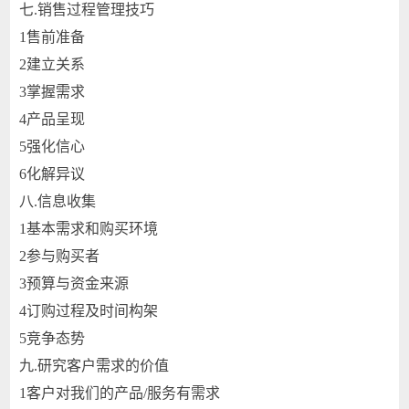
七.
销售过程管理技巧
1
售前准备
2
建立关系
3
掌握需求
4
产品呈现
5
强化信心
6
化解异议
八.
信息收集
1
基本需求和购买环境
2
参与购买者
3
预算与资金来源
4
订购过程及时间构架
5
竞争态势
九.
研究客户需求的价值
1
客户对我们的产品/服务有需求