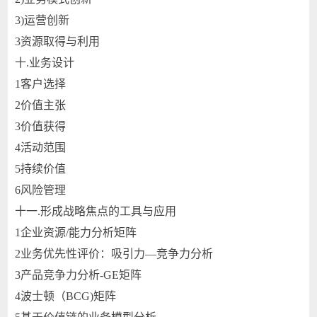
3)
运营创新
3
资源取得与利用
十.
业务设计
1
客户选择
2
价值主张
3
价值获得
4
活动范围
5
持续价值
6
风险管理
十一.
形成战略焦点的工具与应用
1
企业资源/能力分析矩阵
2
业务优先性评价：吸引力—竞争力分析
3
产品竞争力分析-GE矩阵
4
波士顿（BCG)矩阵