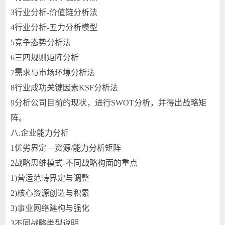
3
行业分析-价值链分析法
4
行业分析-五力分析模型
5
竞争态势分析法
6
三四规则矩阵分析
7
需求与市场环境分析法
8
行业成功关键因素KSF分析法
9
分析公司目前的现状，进行SWOT分析，并得出战略矩
阵。
八.
企业能力分析
1
优劣界定—资源/能力分析矩阵
2
战略思维模式-不同战略构面的重点
1)
营运范畴界定与调整
2)
核心资源创造与积累
3)
事业网络建构与强化
3
不同战略类型说明