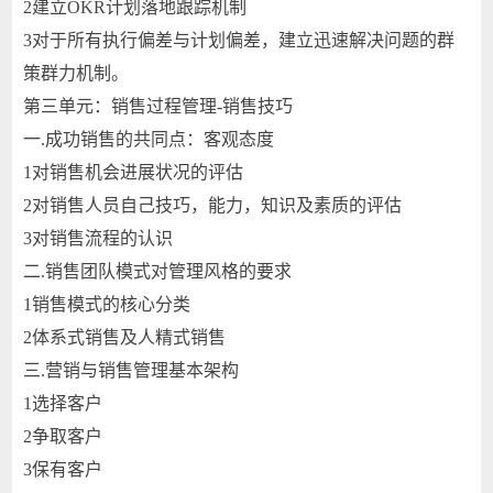
2
建立OKR计划落地跟踪机制
3
对于所有执行偏差与计划偏差，建立迅速解决问题的群
策群力机制。
第三单元：销售过程管理-销售技巧
一.
成功销售的共同点：客观态度
1
对销售机会进展状况的评估
2
对销售人员自己技巧，能力，知识及素质的评估
3
对销售流程的认识
二.
销售团队模式对管理风格的要求
1
销售模式的核心分类
2
体系式销售及人精式销售
三.
营销与销售管理基本架构
1
选择客户
2
争取客户
3
保有客户