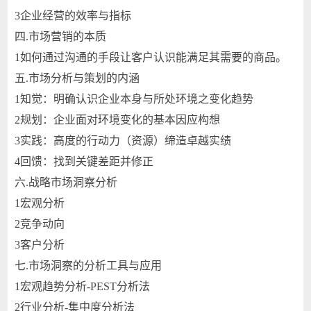
3
企业经营的效率与指标
四.
市场营销的本质
1
如何通过沟通的手段让客户认识能满足其需要的商品。
五.
市场分析与策划的内涵
1
知觉：明确认识企业本身与所处环境之变化趋势
2
规划：企业面对环境变化的基本因应构想
3
实践：高度的行动力（资源）缔造卓越实绩
4
回馈：找到关键差距并修正
六.
战略市场洞察分析
1
宏观分析
2
竞争动向
3
客户分析
七.
市场洞察的分析工具与应用
1
宏观趋势分析-PEST分析法
2
行业分析-集中度分析法