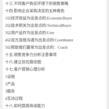
十三.
不同客户购买环境下的销售策略
十四.
影响企业采购决定的五种角色
1
以经济效益为出发点的:EconomicBuyer
2
以技术把关为出发点的:TechnicalBuyer
3
以用户运作为出发点的:User
4
以双方连络沟通为出发点的:Coordinator
5
以帮助我们赢单为出发点的：Coach
十五.
销售竞争力分析注意事项
十六.
建立信任路径图
十七.
客户营销心理分析
1
设施
2
产品
3
服务
4
互动过程
十八.
如何提高商谈能力