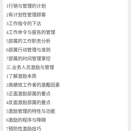
1
行销与管理的计划
2
有计划性管理顾客
3
工作指令的下达
4
工作命令与报告的管理
5
部属的工作职务分析
6
部属行动管理与准则
7
部属的时间管理掌控
三.
业务人员激励与管理
1
了解激励本质
2
高績效工作者的激勵因素
3
正面激励部属的要点
4
反面激励部属的要点
5
激励管理的特性与功能
6
激励的程序与障碍
7
预防性激励技巧