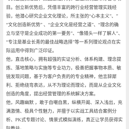
目。创立新优势后，凭借丰富的跨行业经营管理实践经
验，他潜心研究企业文化理论，所主张的“心本主义”、”
“文化创造新优势” 、“企业文化是经营之道”、“理念的确
立与坚守是企业成功的第一要务”、“像猎头一样了解人”、
“专注是基业长青的最佳战略选择”等一系列理论观点在实
际运用中得到广泛印证。
他，直击核心，拥有超强的实证分析、体系构建、理念提
炼、落地策略与实施等专业功力，极善把握事物本质、敏
锐发现问题，基于为客户负责的的专业精神，他言辞犀
利、拒绝绕弯表达，从不为理论而理论，而是从企业文化
创造的角度，提出经营管理的系统解决方案。
他，风趣幽默 ，敢于自嘲自黑，纵横开阖、深入浅出，充
满激情、极具个性魅力，并擅于以实战工具结合案例分
析、PK式专题讨论、情景式模拟演练，真正让学员获得实
际教益。